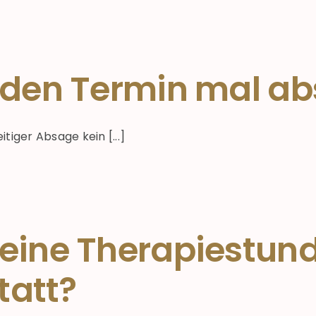
h den Termin mal 
tiger Absage kein [...]
 eine Therapiestun
tatt?