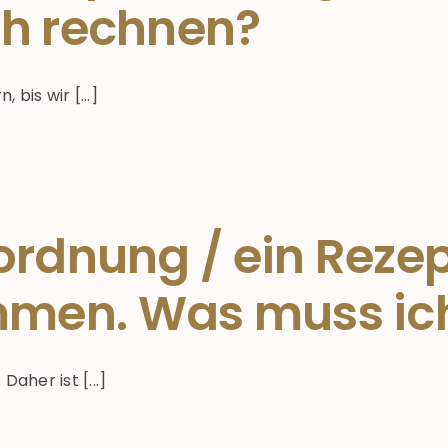
ch rechnen?
bis wir [...]
ordnung / ein Rezept
men. Was muss ich
aher ist [...]