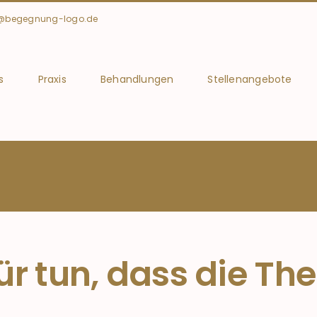
t@begegnung-logo.de
s
Praxis
Behandlungen
Stellenangebote
r tun, dass die The