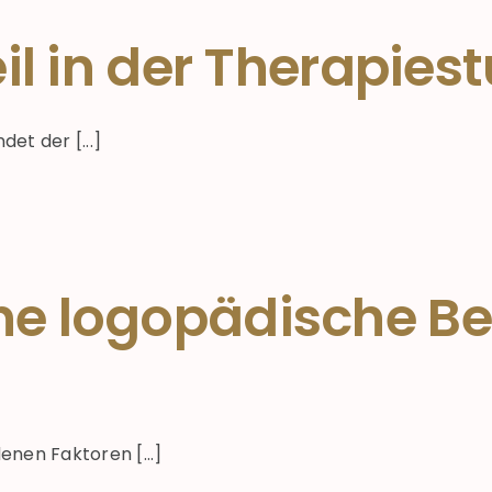
teil in der Therapie
det der [...]
ine logopädische 
denen Faktoren [...]