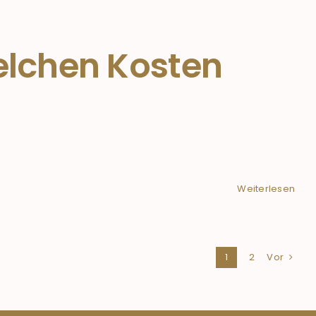
elchen Kosten
Weiterlesen
1
2
Vor