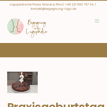
Zum
Logopädische Praxis Grüner & Prinz |
+49 221 560 767 34
|
Inhalt
kontakt@begegnung-logo.de
springen
geburtstag